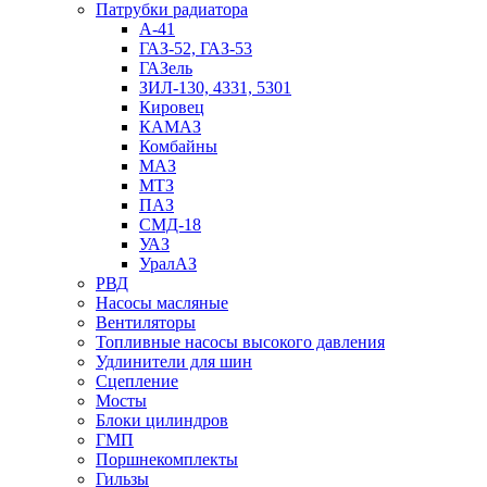
Патрубки радиатоpа
А-41
ГАЗ-52, ГАЗ-53
ГАЗель
ЗИЛ-130, 4331, 5301
Кировец
КАМАЗ
Комбайны
МАЗ
МTЗ
ПАЗ
СМД-18
УАЗ
УралАЗ
РВД
Насосы масляные
Вентиляторы
Топливные насосы высокого давления
Удлинители для шин
Сцепление
Мосты
Блоки цилиндров
ГМП
Поршнекомплекты
Гильзы