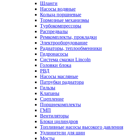
Шланги
Насосы водяные
Кольца поршневые
Тормозные механизмы
Tурбокомпрессоры
Распредвалы
Ремкомплекты, прокладки
Электрооборудование
Радиаторы, теплообменники
Гидронасосы
Система смазки Lincoln
Головки блока
РВД
Насосы масляные
Патрубки радиатоpа
Гильзы
Клапаны
Сцепление
Поршнекомплекты
ГМП
Вентиляторы
Блоки цилиндров
Топливные насосы высокого давления
Удлинители для шин
Мосты