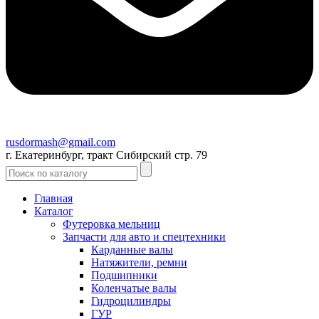
rusdormash@gmail.com
г. Екатеринбург, тракт Сибирский стр. 79
Главная
Каталог
Футеровка мельниц
Запчасти для авто и спецтехники
Карданные валы
Натяжители, ремни
Подшипники
Коленчатые валы
Гидроцилиндры
ГУР