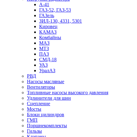
А-41
ГАЗ-52, ГАЗ-53
ГАЗель
ЗИЛ-130, 4331, 5301
Кировец
КАМАЗ
Комбайны
МАЗ
МTЗ
ПАЗ
СМД-18
УАЗ
УралАЗ
РВД
Насосы масляные
Вентиляторы
Топливные насосы высокого давления
Удлинители для шин
Сцепление
Мосты
Блоки цилиндров
ГМП
Поршнекомплекты
Гильзы
Клапаны