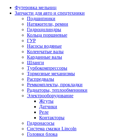
Футеровка мельниц
Запчасти для авто и спецтехники
Подшипники
Натяжители, ремни
Гидроцилиндры
Кольца поршневые
ГУР
Насосы водяные
Коленчатые валы
Карданные валы
Шланги
Tурбокомпрессоры
Тормозные механизмы
Распредвалы
Ремкомплекты, прокладки
Радиаторы, теплообменники
Электрооборудование
Жгуты
Датчики
Реле
Контакторы
Гидронасосы
Система смазки Lincoln
Головки блока