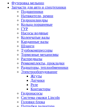
Футеровка мельниц
Запчасти для авто и спецтехники
Подшипники
Натяжители, ремни
Гидроцилиндры
Кольца поршневые
ГУР
Насосы водяные
Коленчатые валы
Карданные валы
Шланги
Tурбокомпрессоры
Тормозные механизмы
Распредвалы
Ремкомплекты, прокладки
Радиаторы, теплообменники
Электрооборудование
Жгуты
Датчики
Реле
Контакторы
Гидронасосы
Система смазки Lincoln
Головки блока
Патрубки радиатоpа