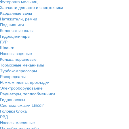
Футеровка мельниц
Запчасти для авто и спецтехники
Карданные валы
Натяжители, ремни
Подшипники
Коленчатые валы
Гидроцилиндры
ГУР
Шланги
Насосы водяные
Кольца поршневые
Тормозные механизмы
Tурбокомпрессоры
Распредвалы
Ремкомплекты, прокладки
Электрооборудование
Радиаторы, теплообменники
Гидронасосы
Система смазки Lincoln
Головки блока
РВД
Насосы масляные
Патрубки радиатоpа