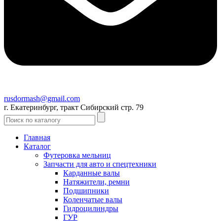
rusdormash@gmail.com
г. Екатеринбург, тракт Сибирский стр. 79
Главная
Каталог
Футеровка мельниц
Запчасти для авто и спецтехники
Карданные валы
Натяжители, ремни
Подшипники
Коленчатые валы
Гидроцилиндры
ГУР