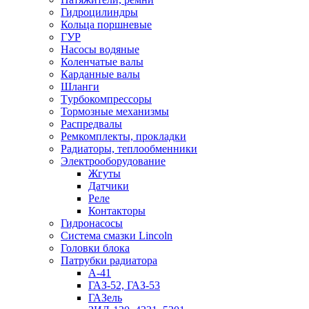
Гидроцилиндры
Кольца поршневые
ГУР
Насосы водяные
Коленчатые валы
Карданные валы
Шланги
Tурбокомпрессоры
Тормозные механизмы
Распредвалы
Ремкомплекты, прокладки
Радиаторы, теплообменники
Электрооборудование
Жгуты
Датчики
Реле
Контакторы
Гидронасосы
Система смазки Lincoln
Головки блока
Патрубки радиатоpа
А-41
ГАЗ-52, ГАЗ-53
ГАЗель