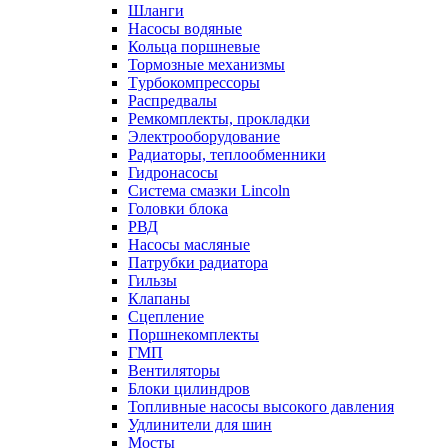
Шланги
Насосы водяные
Кольца поршневые
Тормозные механизмы
Tурбокомпрессоры
Распредвалы
Ремкомплекты, прокладки
Электрооборудование
Радиаторы, теплообменники
Гидронасосы
Система смазки Lincoln
Головки блока
РВД
Насосы масляные
Патрубки радиатоpа
Гильзы
Клапаны
Сцепление
Поршнекомплекты
ГМП
Вентиляторы
Блоки цилиндров
Топливные насосы высокого давления
Удлинители для шин
Мосты