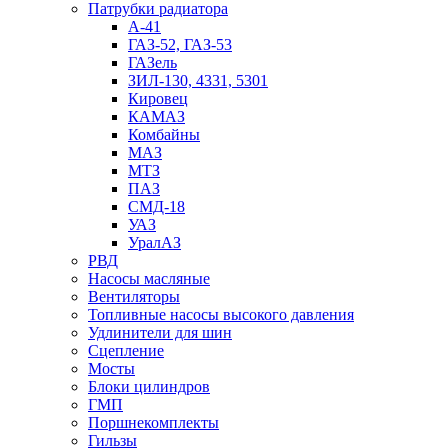
Патрубки радиатоpа
А-41
ГАЗ-52, ГАЗ-53
ГАЗель
ЗИЛ-130, 4331, 5301
Кировец
КАМАЗ
Комбайны
МАЗ
МTЗ
ПАЗ
СМД-18
УАЗ
УралАЗ
РВД
Насосы масляные
Вентиляторы
Топливные насосы высокого давления
Удлинители для шин
Сцепление
Мосты
Блоки цилиндров
ГМП
Поршнекомплекты
Гильзы