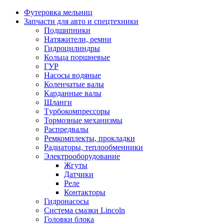
Футеровка мельниц
Запчасти для авто и спецтехники
Подшипники
Натяжители, ремни
Гидроцилиндры
Кольца поршневые
ГУР
Насосы водяные
Коленчатые валы
Карданные валы
Шланги
Tурбокомпрессоры
Тормозные механизмы
Распредвалы
Ремкомплекты, прокладки
Радиаторы, теплообменники
Электрооборудование
Жгуты
Датчики
Реле
Контакторы
Гидронасосы
Система смазки Lincoln
Головки блока